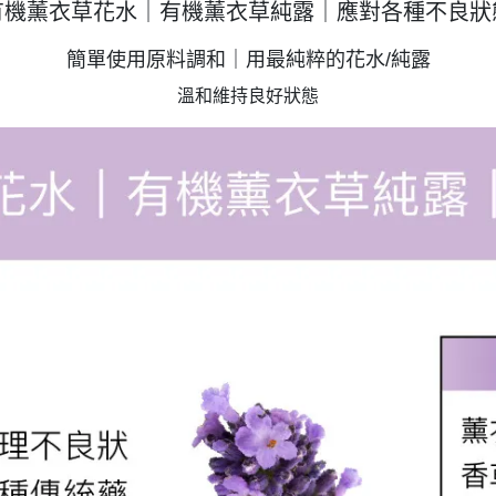
有機薰衣草花水｜有機薰衣草純露｜應對各種不良狀
簡單使用原料調和｜用最純粹的花水/純露
溫和維持良好狀態