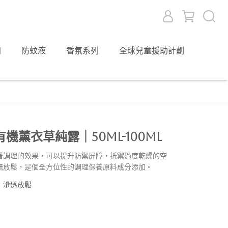
加
防蚊液
香氛系列
全球兒童援助計劃
薰衣草純露｜50ml-100ml
著調理的效果，可以提升防禦屏障，抵禦過度乾燥的空
撫放鬆，是個全方位性的調理保養原料成分添加。
｜滲透放鬆