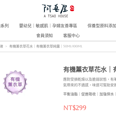
油系列
嬰幼兒｜敏感肌｜孕婦友善專區
保養型原料添
會員須知
客服中心
液
有機薰衣草花水｜有機薰衣草純露｜50ml-100ml
有機薰衣草花水｜有機
應對受損乾燥以及脆弱狀態，有
氣帶來的不適感，味道可幫助安
平衡油脂｜促進吸收｜加強保水
NT$299