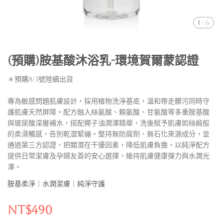
1
/
6
(預購)胺基酸沐浴乳-環境賀爾蒙認證
＊預購8/3號陸續出貨
專為敏感問題肌膚設計，採用植物洗淨基底，溫和帶走髒污同時守
護肌膚天然屏障。配方融入絲氨酸、賴氨酸、甘氨酸等多重胺基酸
與玻尿酸深層補水，搭配椰子油潤澤精華，洗後賦予肌膚如絲緞般
的柔滑觸感，告別乾澀緊繃。堅持無防腐劑、無石化來源成分，並
通過第三方認證，把關潛在干擾因素，降低肌膚負擔，以純淨配方
提供日常潔膚及孕婦友善的安心選擇，維持肌膚健康彈力與水潤光
澤。
胺基柔淨｜水潤潔膚｜純淨守護
NT$490